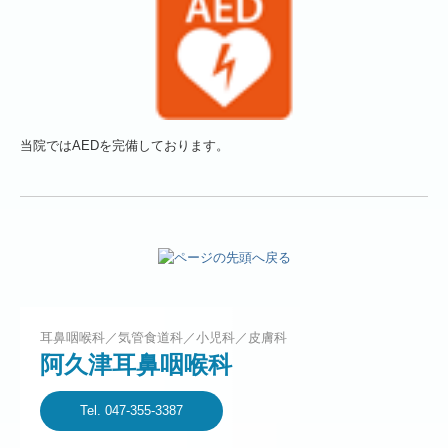
当院ではAEDを完備しております。
耳鼻咽喉科／気管食道科／小児科／皮膚科
阿久津耳鼻咽喉科
Tel. 047-355-3387