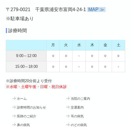
〒279-0021 千葉県浦安市富岡4-24-1
MAP ≫
※駐車場あり
診療時間
月
火
水
木
金
土
9:00～12:00
○
○
-
○
○
○
15:00～18:00
○
○
-
○
○
-
※診療時間20分前より受付
※水曜・土曜午後・日曜・祝日休診
ホーム
当院のご案内
診察時間のお知らせ
交通案内
医師のご紹介
耳の病気
鼻の病気
のどの病気