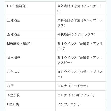
DT(二種混合)
高齢者肺炎球菌（プレベナー2
舌下免疫療法
0）
三種混合
高齢者肺炎球菌（キャップバッ
アレルギー性鼻炎
クス）
季節性アレルギー性鼻炎
五種混合
帯状疱疹(シングリックス）
通年性アレルギー性鼻炎
MR(麻疹・風疹)
ＲＳウイルス（高齢者・アブリ
スボ）
予防接種
日本脳炎
ＲＳウイルス（高齢者・アレッ
クスビー）
よくある質問
おたふく
ＲＳウイルス（妊婦・アブリス
リンク集
ボ）
水痘
コロナ（ファイザー）
個人情報保護方針
Ａ型肝炎
コロナ（ヌバキソビッド）
お知らせ
B型肝炎
インフルエンザ