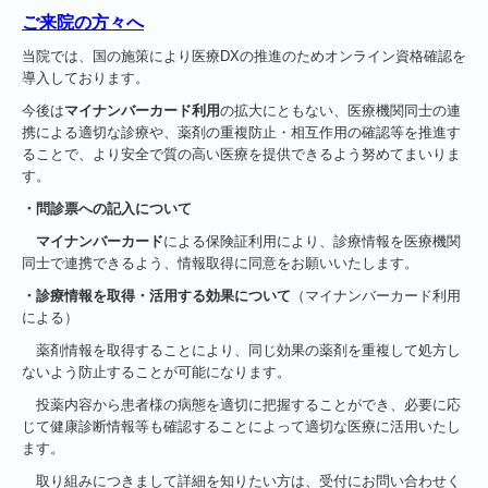
ご来院の方々へ
当院では、国の施策により医療DXの推進のためオンライン資格確認を
導入しております。
今後は
マイナンバーカード利用
の拡大にともない、医療機関同士の連
携による適切な診療や、薬剤の重複防止・相互作用の確認等を推進す
ることで、より安全で質の高い医療を提供できるよう努めてまいりま
す。
・問診票への記入について
マイナンバーカード
による保険証利用により、診療情報を医療機関
同士で連携できるよう、情報取得に同意をお願いいたします。
・診療情報を取得・活用する効果について
（マイナンバーカード利用
による）
薬剤情報を取得することにより、同じ効果の薬剤を重複して処方し
ないよう防止することが可能になります。
投薬内容から患者様の病態を適切に把握することができ、必要に応
じて健康診断情報等も確認することによって適切な医療に活用いたし
ます。
取り組みにつきまして詳細を知りたい方は、受付にお問い合わせく