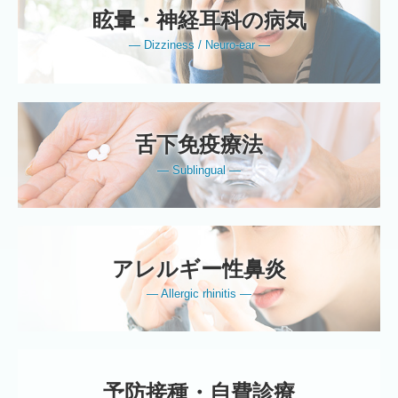
眩暈・神経耳科の病気
― Dizziness / Neuro-ear ―
舌下免疫療法
― Sublingual ―
アレルギー性鼻炎
― Allergic rhinitis ―
予防接種・自費診療