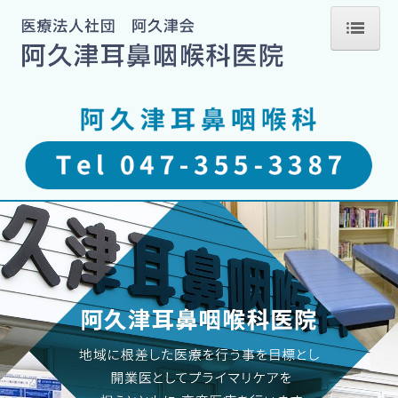
ホーム
当院のご案内
診察時間のお知らせ
交通案内
医師のご紹介
耳の病気
鼻の病気
のどの病気
目眩・神経耳科の病気