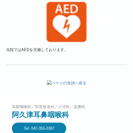
当院ではAEDを完備しております。
耳鼻咽喉科／気管食道科／小児科／皮膚科
阿久津耳鼻咽喉科
Tel. 047-355-3387