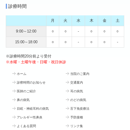
診療時間
月
火
水
木
金
土
9:00～12:00
○
○
-
○
○
○
15:00～18:00
○
○
-
○
○
-
※診療時間20分前より受付
※水曜・土曜午後・日曜・祝日休診
ホーム
当院のご案内
診察時間のお知らせ
交通案内
医師のご紹介
耳の病気
鼻の病気
のどの病気
目眩・神経耳科の病気
舌下免疫療法
アレルギー性鼻炎
予防接種
よくある質問
リンク集