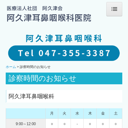
ホーム
当院のご案内
診察時間のお知らせ
交通案内
ホーム
診察時間のお知らせ
医師のご紹介
診察時間のお知らせ
耳の病気
阿久津耳鼻咽喉科
鼻の病気
のどの病気
月
火
水
木
金
土
9:00～12:00
○
○
-
○
○
○
目眩・神経耳科の病気