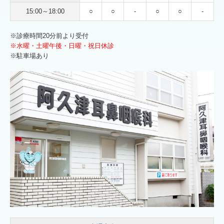
15:00～18:00
○
○
-
○
○
-
舌下免疫療法
※診療時間20分前より受付
アレルギー性鼻炎
※水曜・土曜午後・日曜・祝日休診
※駐車場あり
季節性アレルギー性鼻炎
通年性アレルギー性鼻炎
予防接種
よくある質問
リンク集
個人情報保護方針
お知らせ